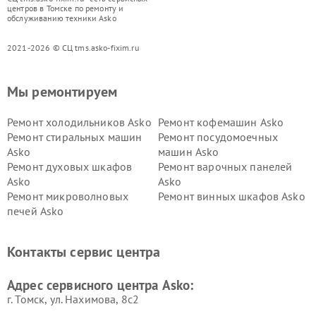
центров в Томске по ремонту и
обслуживанию техники Asko
2021-2026 © СЦ tms.asko-fixim.ru
Мы ремонтируем
Ремонт холодильников Asko
Ремонт кофемашин Asko
Ремонт стиральных машин
Ремонт посудомоечных
Asko
машин Asko
Ремонт духовых шкафов
Ремонт варочных панелей
Asko
Asko
Ремонт микроволновых
Ремонт винных шкафов Asko
печей Asko
Ремонт вытяжек Asko
Ремонт сушильных шкафов
Asko
Контакты сервис центра
Ремонт подогревателей
Ремонт промышленных
посуды и пищи Asko
вакуумных упаковщиков
Адрес сервисного центра Asko:
Asko
г. Томск, ул. Нахимова, 8с2