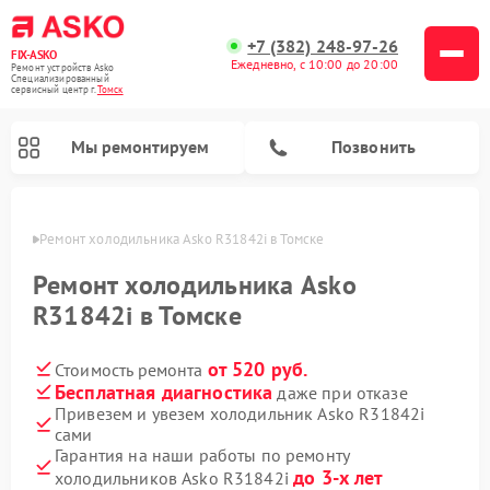
+7 (382) 248-97-26
FIX-ASKO
Ежедневно, с 10:00 до 20:00
Ремонт устройств Asko
Специализированный
cервисный центр г.
Томск
Мы ремонтируем
Позвонить
омске
Ремонт холодильника Asko R31842i в Томске
Ремонт холодильника Asko
R31842i в Томске
от 520 руб.
Стоимость ремонта
Бесплатная диагностика
даже при отказе
Привезем и увезем холодильник Asko R31842i
сами
Ремонт промышленных вакуумных упаковщиков Asko
Ремонт посудомоечных машин Asko
Ремонт сушильных шкафов Asko
Ремонт подогревателей посуды и пищи Asko
Ремонт стиральных машин Asko
Ремонт микроволновых печей Asko
Гарантия на наши работы по ремонту
до 3-х лет
холодильников Asko R31842i