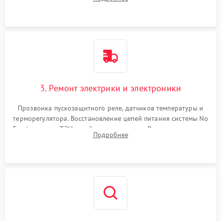
продувка капиллярной трубки для устранения засоров.
3. Ремонт электрики и электроники
Прозвонка пускозащитного реле, датчиков температуры и
терморегулятора. Восстановление цепей питания системы No
Frost, включая ТЭН оттайки и вентилятор. Ремонт или замена
Подробнее
платы управления при сбоях алгоритмов.