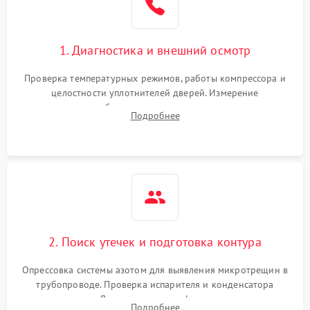
Сбой в работе инвертора
2100 ₽
Подробнее →
1. Диагностика и внешний осмотр
Запах горелого при
2000 ₽
Подробнее →
Проверка температурных режимов, работы компрессора и
работе
целостности уплотнителей дверей. Измерение
сопротивления обмоток мотора, проверка термостата и
Не включается
Подробнее
1000 ₽
Подробнее →
считывание кодов ошибок с электронного дисплея.
холодильник
Проблемы с системой
автоматической
1800 ₽
Подробнее →
разморозки
2. Поиск утечек и подготовка контура
Опрессовка системы азотом для выявления микротрещин в
трубопроводе. Проверка испарителя и конденсатора
течеискателем. Демонтаж старого фильтра-осушителя и
Подробнее