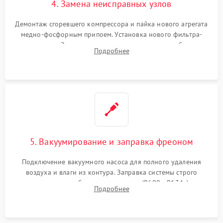
4. Замена неисправных узлов
Демонтаж сгоревшего компрессора и пайка нового агрегата
медно-фосфорным припоем. Установка нового фильтра-
осушителя. Замена изношенных вентиляторов обдува,
Подробнее
сломанных заслонок или поврежденных дверных петель.
5. Вакуумирование и заправка фреоном
Подключение вакуумного насоса для полного удаления
воздуха и влаги из контура. Заправка системы строго
дозированным объемом хладагента (R600a, R134a) по
Подробнее
электронным весам. Контроль рабочего давления в системе.