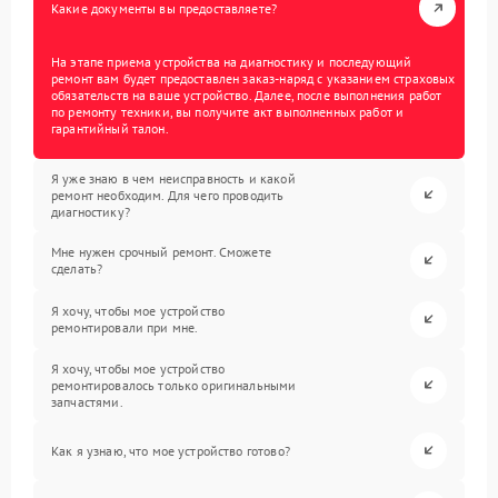
Какие документы вы предоставляете?
На этапе приема устройства на диагностику и последующий
ремонт вам будет предоставлен заказ-наряд с указанием страховых
обязательств на ваше устройство. Далее, после выполнения работ
по ремонту техники, вы получите акт выполненных работ и
гарантийный талон.
Я уже знаю в чем неисправность и какой
ремонт необходим. Для чего проводить
диагностику?
Мне нужен срочный ремонт. Сможете
сделать?
Я хочу, чтобы мое устройство
ремонтировали при мне.
Я хочу, чтобы мое устройство
ремонтировалось только оригинальными
запчастями.
Как я узнаю, что мое устройство готово?