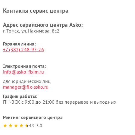
Asko
Контакты сервис центра
Ремонт подогревателей
Ремонт промышленных
посуды и пищи Asko
вакуумных упаковщиков
Адрес сервисного центра Asko:
Asko
г. Томск, ул. Нахимова, 8с2
Горячая линия:
+7 (382) 248-97-26
Электронная почта:
info@asko-fixim.ru
для юридических лиц
manager@fix-asko.ru
График работы:
ПН-ВСК с 9:00 до 21:00 без перерывов и выходных
Рейтинг сервисного центра
4.9-5.0