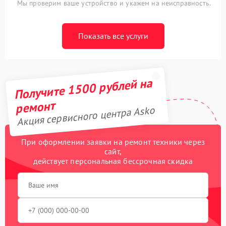
Мы проверим ваше устройство и укажем на неисправность.
Показать все услуги
Получите 1500 рублей на
ремонт
Акция сервисного центра Asko
При оформлении заявки на ремонт техники через
сайт,
действует персональная бессрочная скидка