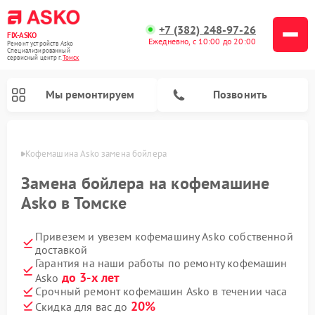
+7 (382) 248-97-26
FIX-ASKO
Ежедневно, с 10:00 до 20:00
Ремонт устройств Asko
Специализированный
cервисный центр г.
Томск
Мы ремонтируем
Позвонить
омске
Кофемашина Asko замена бойлера
Замена бойлера на кофемашине
Asko в Томске
Привезем и увезем кофемашину Asko собственной
доставкой
Гарантия на наши работы по ремонту кофемашин
до 3-х лет
Asko
Ремонт промышленных вакуумных упаковщиков Asko
Ремонт посудомоечных машин Asko
Ремонт сушильных шкафов Asko
Ремонт подогревателей посуды и пищи Asko
Ремонт стиральных машин Asko
Ремонт микроволновых печей Asko
Срочный ремонт кофемашин Asko в течении часа
20%
Скидка для вас до