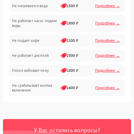
Не нагревается вода
1500 ₽
Подробнее →
Включение и работа
Не работает насос подачи
Проблемы с водой
1800 ₽
Подробнее →
воды
Проблемы с капучинатором и паром
Не подает кофе
2100 ₽
Подробнее →
Управление и электроника
Не работает дисплей
2500 ₽
Подробнее →
Программное обеспечение
Плохо взбивает пену
1800 ₽
Подробнее →
Не срабатывает кнопка
1400 ₽
Подробнее →
включения
Запах гари при работе
1800 ₽
Подробнее →
Постоянные сбои в работе
1500 ₽
Подробнее →
У Вас остались вопросы?