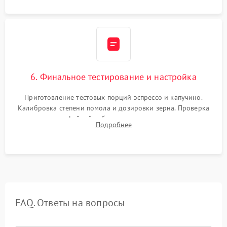
6. Финальное тестирование и настройка
Приготовление тестовых порций эспрессо и капучино.
Калибровка степени помола и дозировки зерна. Проверка
плотности кофейной таблетки, температуры напитка и
Подробнее
качества молочной пены. Контроль отсутствия посторонних
шумов и протечек.
FAQ. Ответы на вопросы