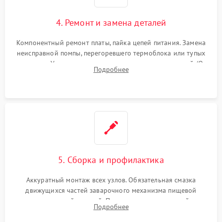
4. Ремонт и замена деталей
Компонентный ремонт платы, пайка цепей питания. Замена
неисправной помпы, перегоревшего термоблока или тупых
жерновов. Установка новых силиконовых уплотнителей (O-
Подробнее
ring) и тефлоновых трубок для надежного устранения
протечек.
5. Сборка и профилактика
Аккуратный монтаж всех узлов. Обязательная смазка
движущихся частей заварочного механизма пищевой
силиконовой смазкой. Проведение программной
Подробнее
декальцинации и очистки системы от кофейных масел.
Надежная фиксация всех соединений.