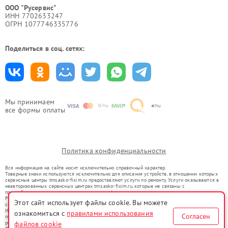
ООО "Русервис"
ИНН 7702633247
ОГРН 1077746335776
Поделиться в соц. сетях:
Мы принимаем
все формы оплаты
Политика конфиденциальности
Вся информация на сайте носит исключительно справочный характер.
Товарные знаки используются исключительно для описания устройств, в отношении которых
сервисные центры tms.asko-fixim.ru предоставляют услуги по ремонту. Услуги оказываются в
неавторизованных сервисных центрах tms.asko-fixim.ru, которые не связаны с
правообладателями товарных знаков или их официальными представителями.
Ремонт осуществляется для устройств, уже введенных в гражданский оборот в соответствии
Этот сайт использует файлы cookie. Вы можете
со статьей 1487 ГК РФ.
Использование товарных знаков не преследует цели индивидуализации услуг или введения
ознакомиться с
правилами использования
Согласен
потребителей в заблуждение, а служит для информирования о предоставляемых услугах по
файлов cookie
ремонту техники указанных брендов.