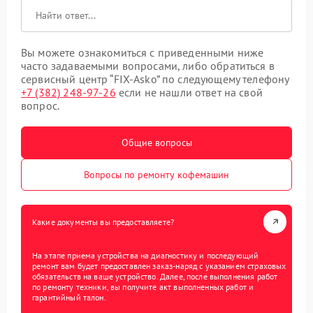
Вы можете ознакомиться с приведенными ниже
часто задаваемыми вопросами, либо обратиться в
сервисный центр “FIX-Asko” по следующему телефону
+7 (382) 248-97-26
если не нашли ответ на свой
вопрос.
Общие вопросы
Вопросы по ремонту кофемашин
Какие документы вы предоставляете?
На этапе приема устройства на диагностику и последующий
ремонт вам будет предоставлен заказ-наряд с указанием страховых
обязательств на ваше устройство. Далее, после выполнения работ
по ремонту техники, вы получите акт выполненных работ и
гарантийный талон.