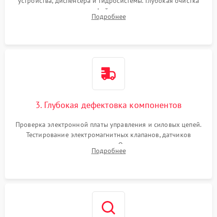
устройства, диспенсера и гидросистемы. Глубокая очистка
внутренних узлов от кофейных масел, жмыха и накипи.
Подробнее
Промывка дренажных каналов и фильтров с использованием
специализированной химии.
3. Глубокая дефектовка компонентов
Проверка электронной платы управления и силовых цепей.
Тестирование электромагнитных клапанов, датчиков
температуры и расходомера. Оценка степени износа
Подробнее
жерновов кофемолки, уплотнительных колец гидросистемы
и шестерней редуктора.