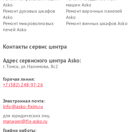
Asko
машин Asko
Ремонт духовых шкафов
Ремонт варочных панелей
Asko
Asko
Ремонт микроволновых
Ремонт винных шкафов Asko
печей Asko
Ремонт вытяжек Asko
Ремонт сушильных шкафов
Asko
Контакты сервис центра
Ремонт подогревателей
Ремонт промышленных
посуды и пищи Asko
вакуумных упаковщиков
Адрес сервисного центра Asko:
Asko
г. Томск, ул. Нахимова, 8с2
Горячая линия:
+7 (382) 248-97-26
Электронная почта:
info@asko-fixim.ru
для юридических лиц
manager@fix-asko.ru
График работы: