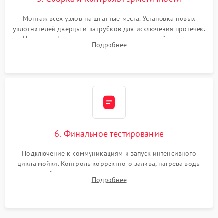
Монтаж всех узлов на штатные места. Установка новых
уплотнителей дверцы и патрубков для исключения протечек.
Надежная фиксация хомутов гидравлической системы,
Подробнее
сборка корпуса и установка датчика поплавка.
6. Финальное тестирование
Подключение к коммуникациям и запуск интенсивного
цикла мойки. Контроль корректного залива, нагрева воды
до нужной температуры, отсутствия посторонних шумов,
Подробнее
штатного слива и абсолютной сухости в поддоне.