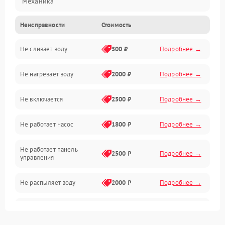
Механика
Неисправности
Стоимость
Управление
Не сливает воду
500 ₽
Подробнее →
Электропитание
Не нагревает воду
2000 ₽
Подробнее →
Датчики
Не включается
2500 ₽
Подробнее →
Нагрев
Не работает насос
1800 ₽
Подробнее →
Вода
Не работает панель
Гигиена
2500 ₽
Подробнее →
управления
Программное обеспечение
Не распыляет воду
2000 ₽
Подробнее →
Не запускается цикл
1800 ₽
Подробнее →
стирки