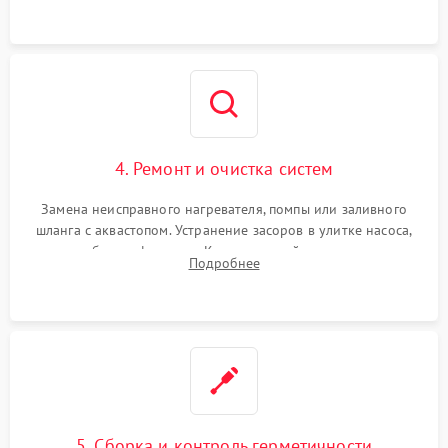
4. Ремонт и очистка систем
Замена неисправного нагревателя, помпы или заливного
шланга с аквастопом. Устранение засоров в улитке насоса,
патрубках и фильтрах. Компонентный ремонт платы
Подробнее
управления, восстановление поврежденной проводки.
5. Сборка и контроль герметичности