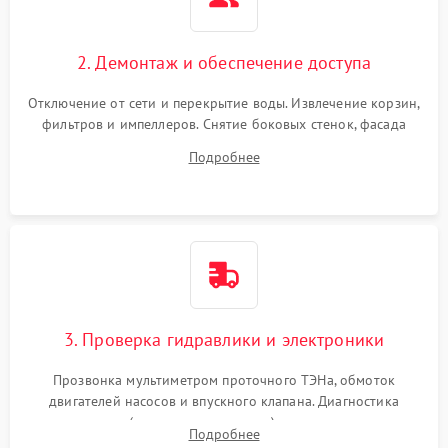
2. Демонтаж и обеспечение доступа
Отключение от сети и перекрытие воды. Извлечение корзин,
фильтров и импеллеров. Снятие боковых стенок, фасада
дверцы или нижнего поддона для прямого доступа к
Подробнее
циркуляционному насосу, ТЭНу и сливной помпе.
3. Проверка гидравлики и электроники
Прозвонка мультиметром проточного ТЭНа, обмоток
двигателей насосов и впускного клапана. Диагностика
прессостата (датчика уровня воды), датчика мутности,
Подробнее
концевика дверцы и электронного модуля управления.