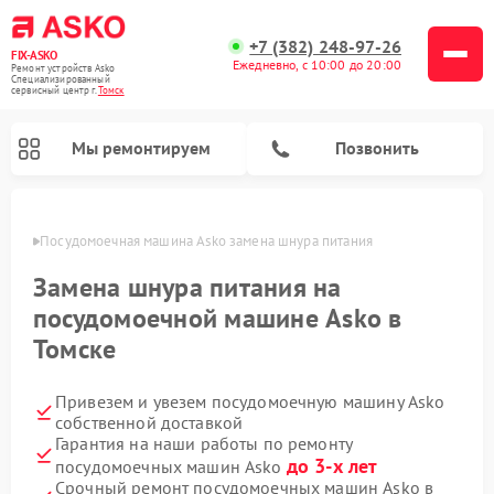
+7 (382) 248-97-26
FIX-ASKO
Ежедневно, с 10:00 до 20:00
Ремонт устройств Asko
Специализированный
cервисный центр г.
Томск
Мы ремонтируем
Позвонить
омске
Посудомоечная машина Asko замена шнура питания
Замена шнура питания на
посудомоечной машине Asko в
Томске
Привезем и увезем посудомоечную машину Asko
собственной доставкой
Гарантия на наши работы по ремонту
Ремонт промышленных вакуумных упаковщиков Asko
Ремонт стиральных машин Asko
Ремонт сушильных шкафов Asko
Ремонт подогревателей посуды и пищи Asko
Ремонт микроволновых печей Asko
до 3-х лет
посудомоечных машин Asko
Срочный ремонт посудомоечных машин Asko в