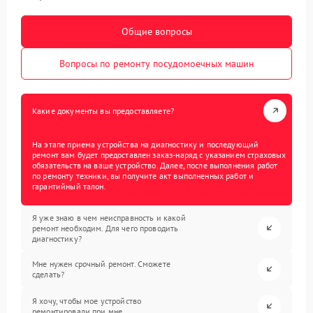
Общие вопросы
Вопросы по ремонту посудомоечных машин
Какие документы вы предоставляете?
На этапе приема устройства на диагностику и последующий
ремонт вам будет предоставлен заказ-наряд с указанием страховых
обязательств на ваше устройство. Далее, после выполнения работ
по ремонту техники, вы получите акт выполненных работ и
гарантийный талон.
Я уже знаю в чем неисправность и какой
ремонт необходим. Для чего проводить
диагностику?
Мне нужен срочный ремонт. Сможете
сделать?
Я хочу, чтобы мое устройство
ремонтировали при мне.