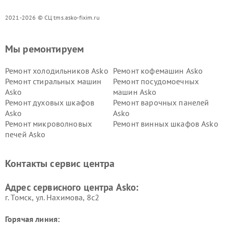
2021-2026 © СЦ tms.asko-fixim.ru
Мы ремонтируем
Ремонт холодильников Asko
Ремонт кофемашин Asko
Ремонт стиральных машин
Ремонт посудомоечных
Asko
машин Asko
Ремонт духовых шкафов
Ремонт варочных панелей
Asko
Asko
Ремонт микроволновых
Ремонт винных шкафов Asko
печей Asko
Ремонт вытяжек Asko
Ремонт сушильных шкафов
Asko
Контакты сервис центра
Ремонт подогревателей
Ремонт промышленных
посуды и пищи Asko
вакуумных упаковщиков
Адрес сервисного центра Asko:
Asko
г. Томск, ул. Нахимова, 8с2
Горячая линия: