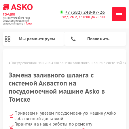
+7 (382) 248-97-26
FIX-ASKO
Ежедневно, с 10:00 до 20:00
Ремонт устройств Asko
Специализированный
cервисный центр г.
Томск
Мы ремонтируем
Позвонить
омске
Посудомоечная машина Asko замена заливного шланга с системой акв
Замена заливного шланга с
системой Аквастоп на
посудомоечной машине Asko в
Томске
Привезем и увезем посудомоечную машину Asko
Ремонт промышленных вакуумных упаковщиков Asko
Ремонт стиральных машин Asko
Ремонт сушильных шкафов Asko
Ремонт подогревателей посуды и пищи Asko
Ремонт микроволновых печей Asko
собственной доставкой
Гарантия на наши работы по ремонту