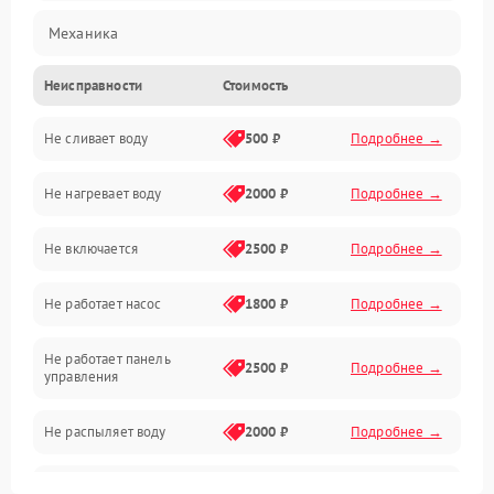
Механика
Неисправности
Стоимость
Управление
Не сливает воду
500 ₽
Подробнее →
Электропитание
Не нагревает воду
2000 ₽
Подробнее →
Датчики
Не включается
2500 ₽
Подробнее →
Нагрев
Не работает насос
1800 ₽
Подробнее →
Вода
Не работает панель
Гигиена
2500 ₽
Подробнее →
управления
Программное обеспечение
Не распыляет воду
2000 ₽
Подробнее →
Не запускается цикл