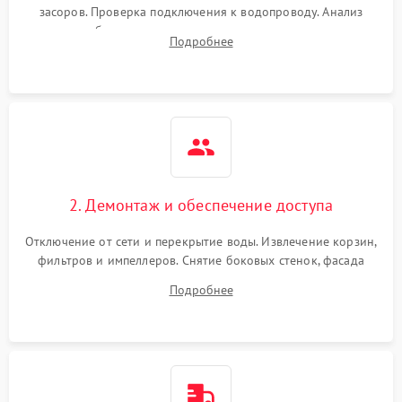
засоров. Проверка подключения к водопроводу. Анализ
жалоб на отсутствие слива, нагрева, вращения
Подробнее
разбрызгивателей или срабатывание системы защиты
аквастоп.
2. Демонтаж и обеспечение доступа
Отключение от сети и перекрытие воды. Извлечение корзин,
фильтров и импеллеров. Снятие боковых стенок, фасада
дверцы или нижнего поддона для прямого доступа к
Подробнее
циркуляционному насосу, ТЭНу и сливной помпе.