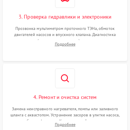
3. Проверка гидравлики и электроники
Прозвонка мультиметром проточного ТЭНа, обмоток
двигателей насосов и впускного клапана. Диагностика
прессостата (датчика уровня воды), датчика мутности,
Подробнее
концевика дверцы и электронного модуля управления.
4. Ремонт и очистка систем
Замена неисправного нагревателя, помпы или заливного
шланга с аквастопом. Устранение засоров в улитке насоса,
патрубках и фильтрах. Компонентный ремонт платы
Подробнее
управления, восстановление поврежденной проводки.