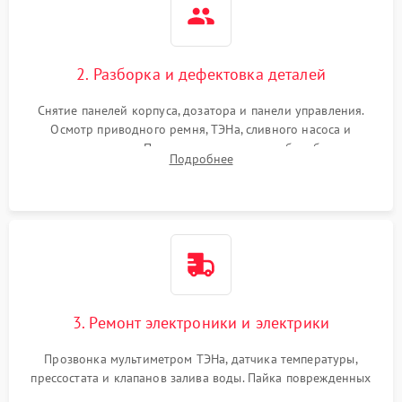
2. Разборка и дефектовка деталей
Снятие панелей корпуса, дозатора и панели управления.
Осмотр приводного ремня, ТЭНа, сливного насоса и
амортизаторов. Проверка подшипников барабана и
Подробнее
крестовины на износ, а манжеты люка на разрывы.
3. Ремонт электроники и электрики
Прозвонка мультиметром ТЭНа, датчика температуры,
прессостата и клапанов залива воды. Пайка поврежденных
дорожек или замена симисторов на плате управления.