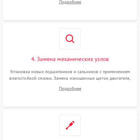
Подробнее
Восстановление целостности проводки и контактов.
4. Замена механических узлов
Установка новых подшипников и сальников с применением
влагостойкой смазки. Замена изношенных щеток двигателя,
порванного ремня привода, неисправного сливного насоса
Подробнее
или поврежденной резиновой манжеты.