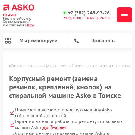
+7 (382) 248-97-26
FIX-ASKO
Ежедневно, с 10:00 до 20:00
Ремонт устройств Asko
Специализированный
cервисный центр г.
Томск
Мы ремонтируем
Позвонить
омске
Стиральная машина Asko корпусный ремонт (замена резинок, креплени
Корпусный ремонт (замена
резинок, креплений, кнопок) на
стиральной машине Asko в Томске
Привезем и увезем стиральную машину Asko
собственной доставкой
Гарантия на наши работы по ремонту стиральных
Ремонт промышленных вакуумных упаковщиков Asko
Ремонт посудомоечных машин Asko
Ремонт сушильных шкафов Asko
Ремонт подогревателей посуды и пищи Asko
Ремонт микроволновых печей Asko
до 3-х лет
машин Asko
Срочный ремонт стиральных машин Asko в