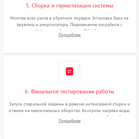
5. Сборка и герметизация системы
Монтаж всех узлов в обратном порядке. Установка бака на
пружины и амортизаторы. Подключение патрубков с
надежной фиксацией хомутами. Обработка стыков
Подробнее
герметиком для предотвращения возможных протечек воды.
6. Финальное тестирование работы
Запуск стиральной машины в режиме интенсивной стирки и
отжима на максимальных оборотах. Контроль нагрева воды,
корректности слива, отсутствия излишних вибраций,
Подробнее
посторонних стуков и протечек под корпусом.