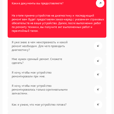
Какие документы вы предоставляете?
На этапе приема устройства на диагностику и последующий
ремонт вам будет предоставлен заказ-наряд с указанием страховых
обязательств на ваше устройство. Далее, после выполнения работ
по ремонту техники, вы получите акт выполненных работ и
гарантийный талон.
Я уже знаю в чем неисправность и какой
ремонт необходим. Для чего проводить
диагностику?
Мне нужен срочный ремонт. Сможете
сделать?
Я хочу, чтобы мое устройство
ремонтировали при мне.
Я хочу, чтобы мое устройство
ремонтировалось только оригинальными
запчастями.
Как я узнаю, что мое устройство готово?