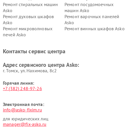
Ремонт стиральных машин
Ремонт посудомоечных
Asko
машин Asko
Ремонт духовых шкафов
Ремонт варочных панелей
Asko
Asko
Ремонт микроволновых
Ремонт винных шкафов Asko
печей Asko
Ремонт вытяжек Asko
Ремонт сушильных шкафов
Asko
Контакты сервис центра
Ремонт подогревателей
Ремонт промышленных
посуды и пищи Asko
вакуумных упаковщиков
Адрес сервисного центра Asko:
Asko
г. Томск, ул. Нахимова, 8с2
Горячая линия:
+7 (382) 248-97-26
Электронная почта:
info@asko-fixim.ru
для юридических лиц
manager@fix-asko.ru