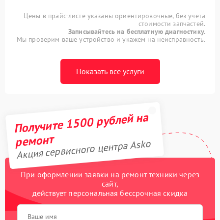
Цены в прайс-листе указаны ориентировочные, без учета
стоимости запчастей.
Записывайтесь на бесплатную диагностику.
Мы проверим ваше устройство и укажем на неисправность.
Показать все услуги
Получите 1500 рублей на
ремонт
Акция сервисного центра Asko
При оформлении заявки на ремонт техники через
сайт,
действует персональная бессрочная скидка