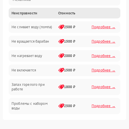
Неисправности
Стоимость
Электропитание
Не сливает воду (помпа)
2500 ₽
Подробнее →
Водоснабжение
Не вращается барабан
1500 ₽
Подробнее →
Слив
Не нагревает воду
2000 ₽
Подробнее →
Программное обеспечение
Не включается
1500 ₽
Подробнее →
Запах горелого при
1800 ₽
Подробнее →
работе
Проблемы с набором
2500 ₽
Подробнее →
воды
Замена ТЭНа
2200 ₽
Подробнее →