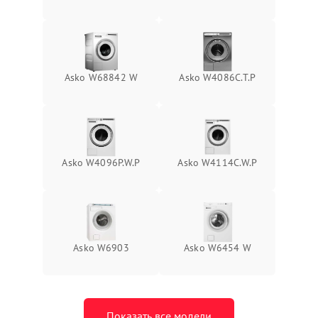
Asko W68842 W
Asko W4086C.T.P
Asko W4096P.W.P
Asko W4114C.W.P
Asko W6903
Asko W6454 W
Показать все модели