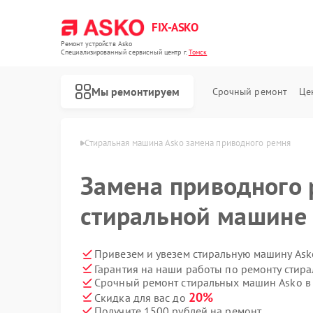
FIX-ASKO
Ремонт устройств Asko
Специализированный cервисный центр г.
Томск
Мы ремонтируем
Срочный ремонт
Це
машин Asko в Томске
Стиральная машина Asko замена приводного ремня
Замена приводного 
стиральной машине 
Привезем и увезем стиральную машину Ask
Гарантия на наши работы по ремонту стир
Срочный ремонт стиральных машин Asko в 
20%
Скидка для вас до
Получите 1500 рублей на ремонт
Ремонт посудомоечных машин Asko
Ремонт варочных панелей Asko
Ремонт микроволновых печей Asko
Ремонт сушильных шкафов Asko
Ремонт подогревателей посуды и пищи Asko
Ремонт промышленных вакуумных упаковщиков Asko
Ремонт сушильных машин Asko