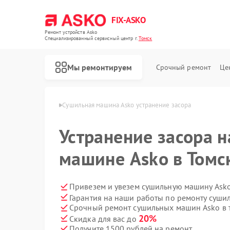
FIX-ASKO
Ремонт устройств Asko
Специализированный cервисный центр г.
Томск
Мы ремонтируем
Срочный ремонт
Це
ашин Asko в Томске
Сушильная машина Asko устранение засора
Устранение засора 
машине Asko в Томс
Привезем и увезем сушильную машину Asko
Гарантия на наши работы по ремонту суш
Срочный ремонт сушильных машин Asko в 
20%
Скидка для вас до
Получите 1500 рублей на ремонт
Ремонт стиральных машин Asko
Ремонт посудомоечных машин Asko
Ремонт варочных панелей Asko
Ремонт микроволновых печей Asko
Ремонт сушильных шкафов Asko
Ремонт подогревателей посуды и пищи Asko
Ремонт промышленных вакуумных упаковщиков Asko