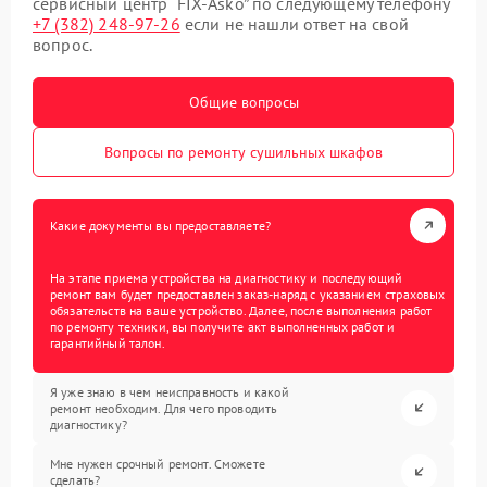
сервисный центр “FIX-Asko” по следующему телефону
+7 (382) 248-97-26
если не нашли ответ на свой
вопрос.
Общие вопросы
Вопросы по ремонту сушильных шкафов
Какие документы вы предоставляете?
На этапе приема устройства на диагностику и последующий
ремонт вам будет предоставлен заказ-наряд с указанием страховых
обязательств на ваше устройство. Далее, после выполнения работ
по ремонту техники, вы получите акт выполненных работ и
гарантийный талон.
Я уже знаю в чем неисправность и какой
ремонт необходим. Для чего проводить
диагностику?
Мне нужен срочный ремонт. Сможете
сделать?