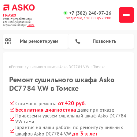
+7 (382) 248-97-26
FIX-ASKO
Ежедневно, с 10:00 до 20:00
Ремонт устройств Asko
Специализированный
cервисный центр г.
Томск
Мы ремонтируем
Позвонить
омске
Ремонт сушильного шкафа Asko DC7784 V.W в Томске
Ремонт сушильного шкафа Asko
DC7784 V.W в Томске
от 420 руб.
Стоимость ремонта
Бесплатная диагностика
даже при отказе
Привезем и увезем сушильный шкаф Asko DC7784
V.W сами
Ремонт промышленных вакуумных упаковщиков Asko
Ремонт стиральных машин Asko
Ремонт микроволновых печей Asko
Ремонт подогревателей посуды и пищи Asko
Ремонт посудомоечных машин Asko
Гарантия на наши работы по ремонту сушильных
до 3-х лет
шкафов Asko DC7784 V.W