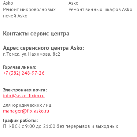
Asko
Asko
Ремонт микроволновых
Ремонт винных шкафов Asko
печей Asko
Ремонт вытяжек Asko
Ремонт сушильных шкафов
Asko
Контакты сервис центра
Ремонт подогревателей
Ремонт промышленных
посуды и пищи Asko
вакуумных упаковщиков
Адрес сервисного центра Asko:
Asko
г. Томск, ул. Нахимова, 8с2
Горячая линия:
+7 (382) 248-97-26
Электронная почта:
info@asko-fixim.ru
для юридических лиц
manager@fix-asko.ru
График работы:
ПН-ВСК с 9:00 до 21:00 без перерывов и выходных