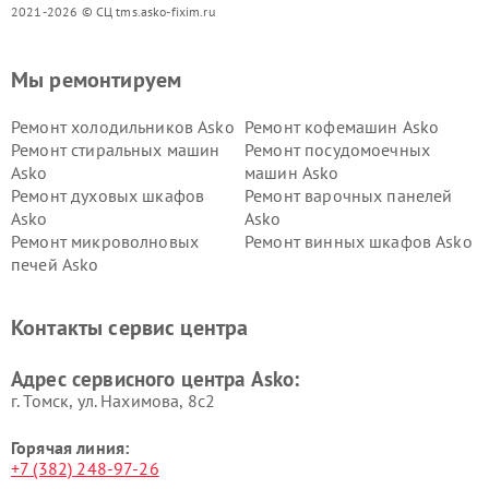
2021-2026 © СЦ tms.asko-fixim.ru
Мы ремонтируем
Ремонт холодильников Asko
Ремонт кофемашин Asko
Ремонт стиральных машин
Ремонт посудомоечных
Asko
машин Asko
Ремонт духовых шкафов
Ремонт варочных панелей
Asko
Asko
Ремонт микроволновых
Ремонт винных шкафов Asko
печей Asko
Ремонт вытяжек Asko
Ремонт сушильных шкафов
Asko
Контакты сервис центра
Ремонт подогревателей
Ремонт промышленных
посуды и пищи Asko
вакуумных упаковщиков
Адрес сервисного центра Asko:
Asko
г. Томск, ул. Нахимова, 8с2
Горячая линия:
+7 (382) 248-97-26