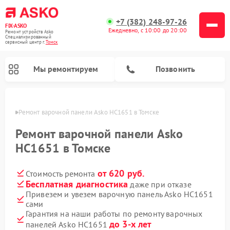
+7 (382) 248-97-26
FIX-ASKO
Ежедневно, с 10:00 до 20:00
Ремонт устройств Asko
Специализированный
cервисный центр г.
Томск
Мы ремонтируем
Позвонить
омске
Ремонт варочной панели Asko HC1651 в Томске
Ремонт варочной панели Asko
HC1651 в Томске
от 620 руб.
Стоимость ремонта
Бесплатная диагностика
даже при отказе
Привезем и увезем варочную панель Asko HC1651
сами
Ремонт промышленных вакуумных упаковщиков Asko
Ремонт стиральных машин Asko
Ремонт сушильных шкафов Asko
Ремонт подогревателей посуды и пищи Asko
Ремонт посудомоечных машин Asko
Ремонт микроволновых печей Asko
Гарантия на наши работы по ремонту варочных
до 3-х лет
панелей Asko HC1651