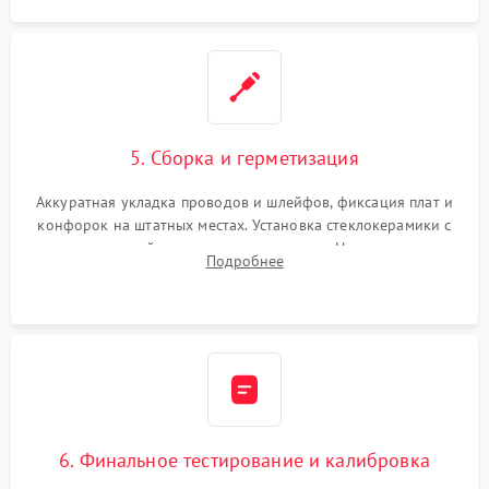
5. Сборка и герметизация
Аккуратная укладка проводов и шлейфов, фиксация плат и
конфорок на штатных местах. Установка стеклокерамики с
проверкой равномерности зазоров. Нанесение
Подробнее
термостойкого герметика или укладка уплотнительной
ленты по контуру.
6. Финальное тестирование и калибровка