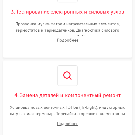
3. Тестирование электронных и силовых узлов
Прозвонка мультиметром нагревательных элементов,
термостатов и термодатчиков. Диагностика силового
модуля, реле, диодных мостов и IGBT-транзисторов (для
Подробнее
индукции). Проверка кранов и газ-контроля (для газовых
панелей).
4. Замена деталей и компонентный ремонт
Установка новых ленточных ТЭНов (Hi-Light), индукторных
катушек или термопар. Перепайка сгоревших элементов на
плате управления, восстановление токопроводящих
Подробнее
дорожек. Очистка контактов и замена поврежденной
проводки.