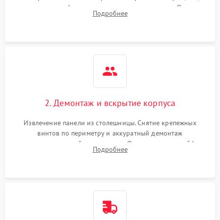
проверка конфорок на равномерность нагрева. Опрос
Подробнее
клиента о симптомах (не включается, не видит посуду,
щелкает).
2. Демонтаж и вскрытие корпуса
Извлечение панели из столешницы. Снятие крепежных
винтов по периметру и аккуратный демонтаж
стеклокерамической поверхности. Отсоединение шлейфов
Подробнее
сенсорного блока для доступа к силовым платам, катушкам
или ТЭНам.