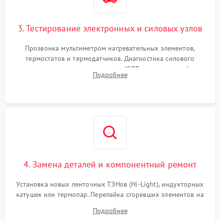
3. Тестирование электронных и силовых узлов
Прозвонка мультиметром нагревательных элементов,
термостатов и термодатчиков. Диагностика силового
модуля, реле, диодных мостов и IGBT-транзисторов (для
Подробнее
индукции). Проверка кранов и газ-контроля (для газовых
панелей).
4. Замена деталей и компонентный ремонт
Установка новых ленточных ТЭНов (Hi-Light), индукторных
катушек или термопар. Перепайка сгоревших элементов на
плате управления, восстановление токопроводящих
Подробнее
дорожек. Очистка контактов и замена поврежденной