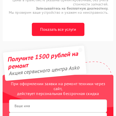
стоимости запчастей.
Записывайтесь на бесплатную диагностику.
Мы проверим ваше устройство и укажем на неисправность.
Показать все услуги
Получите 1500 рублей на
ремонт
Акция сервисного центра Asko
При оформлении заявки на ремонт техники через
сайт,
действует персональная бессрочная скидка