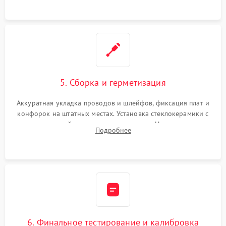
проводки.
5. Сборка и герметизация
Аккуратная укладка проводов и шлейфов, фиксация плат и
конфорок на штатных местах. Установка стеклокерамики с
проверкой равномерности зазоров. Нанесение
Подробнее
термостойкого герметика или укладка уплотнительной
ленты по контуру.
6. Финальное тестирование и калибровка