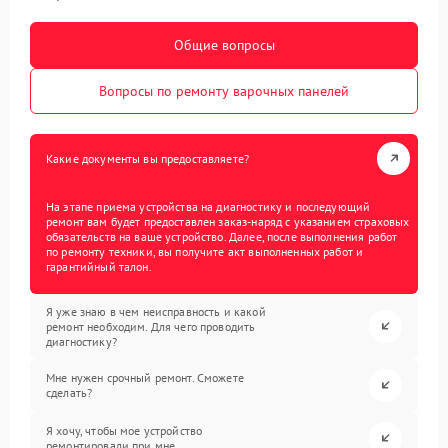
Общие вопросы
Вопросы по ремонту варочных панелей
Какие документы вы предоставляете?
На этапе приема устройства на диагностику и последующий
ремонт вам будет предоставлен заказ-наряд с указанием страховых
обязательств на ваше устройство. Далее, после выполнения работ
по ремонту техники, вы получите акт выполненных работ и
гарантийный талон.
Я уже знаю в чем неисправность и какой
ремонт необходим. Для чего проводить
диагностику?
Мне нужен срочный ремонт. Сможете
сделать?
Я хочу, чтобы мое устройство
ремонтировали при мне.