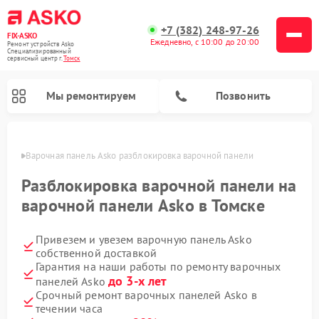
+7 (382) 248-97-26
FIX-ASKO
Ежедневно, с 10:00 до 20:00
Ремонт устройств Asko
Специализированный
cервисный центр г.
Томск
Мы ремонтируем
Позвонить
омске
Варочная панель Asko разблокировка варочной панели
Разблокировка варочной панели на
варочной панели Asko в Томске
Привезем и увезем варочную панель Asko
собственной доставкой
Гарантия на наши работы по ремонту варочных
до 3-х лет
панелей Asko
Ремонт промышленных вакуумных упаковщиков Asko
Ремонт стиральных машин Asko
Ремонт сушильных шкафов Asko
Ремонт подогревателей посуды и пищи Asko
Ремонт посудомоечных машин Asko
Ремонт микроволновых печей Asko
Срочный ремонт варочных панелей Asko в
течении часа