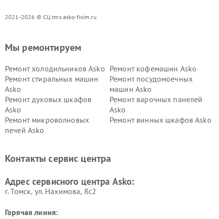
2021-2026 © СЦ tms.asko-fixim.ru
Мы ремонтируем
Ремонт холодильников Asko
Ремонт кофемашин Asko
Ремонт стиральных машин
Ремонт посудомоечных
Asko
машин Asko
Ремонт духовых шкафов
Ремонт варочных панелей
Asko
Asko
Ремонт микроволновых
Ремонт винных шкафов Asko
печей Asko
Ремонт вытяжек Asko
Ремонт сушильных шкафов
Asko
Контакты сервис центра
Ремонт подогревателей
Ремонт промышленных
посуды и пищи Asko
вакуумных упаковщиков
Адрес сервисного центра Asko:
Asko
г. Томск, ул. Нахимова, 8с2
Горячая линия: