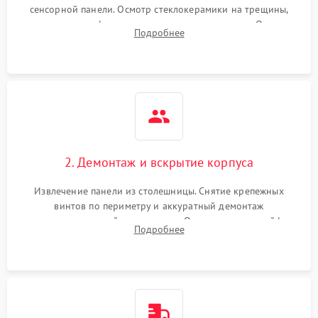
сенсорной панели. Осмотр стеклокерамики на трещины,
проверка конфорок на равномерность нагрева. Опрос
Подробнее
клиента о симптомах (не включается, не видит посуду,
щелкает).
2. Демонтаж и вскрытие корпуса
Извлечение панели из столешницы. Снятие крепежных
винтов по периметру и аккуратный демонтаж
стеклокерамической поверхности. Отсоединение шлейфов
Подробнее
сенсорного блока для доступа к силовым платам, катушкам
или ТЭНам.