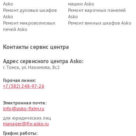
Asko
машин Asko
Ремонт духовых шкафов
Ремонт варочных панелей
Asko
Asko
Ремонт микроволновых
Ремонт винных шкафов Asko
печей Asko
Ремонт вытяжек Asko
Ремонт сушильных шкафов
Asko
Контакты сервис центра
Ремонт подогревателей
Ремонт промышленных
посуды и пищи Asko
вакуумных упаковщиков
Адрес сервисного центра Asko:
Asko
г. Томск, ул. Нахимова, 8с2
Горячая линия:
+7 (382) 248-97-26
Электронная почта:
info@asko-fixim.ru
для юридических лиц
manager@fix-asko.ru
График работы: