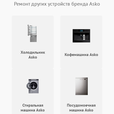
Ремонт других устройств бренда Asko
Не ключается вытяжка
550 ₽
Подробнее →
Неисправность пускового
1000 ₽
Подробнее →
конденсатора
Поломка реле
1000 ₽
Подробнее →
Холодильник
Кофемашина Asko
Asko
Стиральная
Посудомоечная
машина Asko
машина Asko