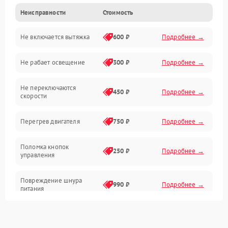
Неисправности
Стоимость
Вентиляция
Не включается вытяжка
600 ₽
Подробнее →
Освещение
Не рабает освещение
300 ₽
Подробнее →
Механические повреждения
Не переключаются
Электроника
450 ₽
Подробнее →
скорости
Электрика/Механические
Перегрев двигателя
750 ₽
Подробнее →
Поломка кнопок
250 ₽
Подробнее →
управления
Повреждение шнура
990 ₽
Подробнее →
питания
Выбивает автомат при
550 ₽
Подробнее →
включении