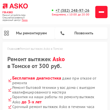
+7 (382) 248-97-26
FIX-ASKO
Ежедневно, с 10:00 до 20:00
Ремонт устройств Asko
Специализированный
cервисный центр г.
Томск
Мы ремонтируем
Позвонить
Главная
Ремонт вытяжек Asko в Томске
Ремонт вытяжек
Asko
в Томске от 300 руб.
Бесплатная диагностика
даже при отказе от
ремонта
Ремонт бытовой техники у вас дома с выездом
квалифицированного мастера
Гарантия на наши работы по ремонту вытяжек
Ремонт промышленных вакуумных упаковщиков Asko
Ремонт стиральных машин Asko
Ремонт микроволновых печей Asko
Ремонт сушильных шкафов Asko
Ремонт подогревателей посуды и пищи Asko
Ремонт посудомоечных машин Asko
до 3-х лет
Asko
Срочный ремонт вытяжек Asko в течении часа