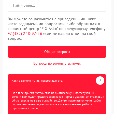
Вы можете ознакомиться с приведенными ниже
часто задаваемыми вопросами, либо обратиться в
сервисный центр “FIX-Asko” по следующему телефону
+7 (382) 248-97-26
если не нашли ответ на свой
вопрос.
Общие вопросы
Вопросы по ремонту вытяжек
Какие документы вы предоставляете?
На этапе приема устройства на диагностику и последующий
ремонт вам будет предоставлен заказ-наряд с указанием страховых
обязательств на ваше устройство. Далее, после выполнения работ
по ремонту техники, вы получите акт выполненных работ и
гарантийный талон.