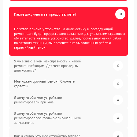
Какие документы вы предоставляете?
На этапе приема устройства на диагностику и последующий
ремонт вам будет предоставлен заказ-наряд с указанием страховых
обязательств на ваше устройство. Далее, после выполнения работ
по ремонту техники, вы получите акт выполненных работ и
гарантийный талон.
Я уже знаю в чем неисправность и какой
ремонт необходим. Для чего проводить
диагностику?
Мне нужен срочный ремонт. Сможете
сделать?
Я хочу, чтобы мое устройство
ремонтировали при мне.
Я хочу, чтобы мое устройство
ремонтировалось только оригинальными
запчастями.
Как я узнаю, что мое устройство готово?