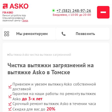
+7 (382) 248-97-26
FIX-ASKO
Ежедневно, с 10:00 до 20:00
Ремонт устройств Asko
Специализированный
cервисный центр г.
Томск
Мы ремонтируем
Позвонить
омске
Вытяжка Asko чистка вытяжки загрязнений
Чистка вытяжки загрязнений на
вытяжке Asko в Томске
Привезем и увезем вытяжку Asko собственной
доставкой
Гарантия на наши работы по ремонту вытяжек
до 3-х лет
Asko
Ремонт промышленных вакуумных упаковщиков Asko
Ремонт стиральных машин Asko
Ремонт микроволновых печей Asko
Ремонт сушильных шкафов Asko
Ремонт подогревателей посуды и пищи Asko
Ремонт посудомоечных машин Asko
Срочный ремонт вытяжек Asko в течении часа
20%
Скидка для вас до