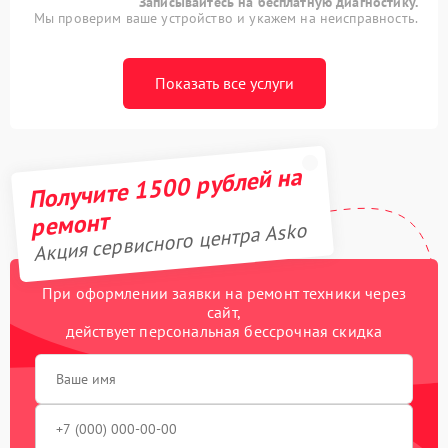
Записывайтесь на бесплатную диагностику.
Мы проверим ваше устройство и укажем на неисправность.
Показать все услуги
Получите 1500 рублей на
ремонт
Акция сервисного центра Asko
При оформлении заявки на ремонт техники через
сайт,
действует персональная бессрочная скидка