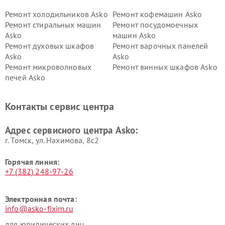
Ремонт холодильников Asko
Ремонт кофемашин Asko
Ремонт стиральных машин
Ремонт посудомоечных
Asko
машин Asko
Ремонт духовых шкафов
Ремонт варочных панелей
Asko
Asko
Ремонт микроволновых
Ремонт винных шкафов Asko
печей Asko
Ремонт вытяжек Asko
Ремонт сушильных шкафов
Asko
Контакты сервис центра
Ремонт подогревателей
Ремонт промышленных
посуды и пищи Asko
вакуумных упаковщиков
Адрес сервисного центра Asko:
Asko
г. Томск, ул. Нахимова, 8с2
Горячая линия:
+7 (382) 248-97-26
Электронная почта:
info@asko-fixim.ru
для юридических лиц