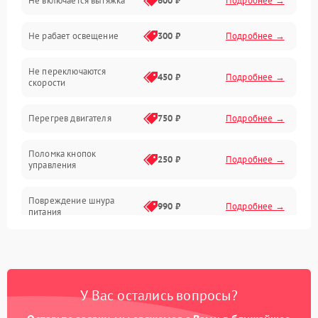
Не включается вытяжка
600 ₽
Подробнее →
Освещение
Не рабает освещение
300 ₽
Подробнее →
Механические повреждения
Не переключаются
Электроника
450 ₽
Подробнее →
скорости
Электрика/Механические
Перегрев двигателя
750 ₽
Подробнее →
Поломка кнопок
250 ₽
Подробнее →
управления
Повреждение шнура
990 ₽
Подробнее →
питания
Выбивает автомат при
550 ₽
Подробнее →
включении
У Вас остались вопросы?
Не ключается вытяжка
550 ₽
Подробнее →